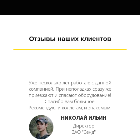
Отзывы наших клиентов
кли
Уже несколько лет работаю с данной
вонок и
компанией. При неполадках сразу же
 сидел
приезжают и спасают оборудование!
ративно,
Спасибо вам большое!
​Рекомендую, и коллегам, и знакомым.
СКИЙ
НИКОЛАЙ ИЛЬИН
ор
Директор
ИМ"
ЗАО "Сенд"