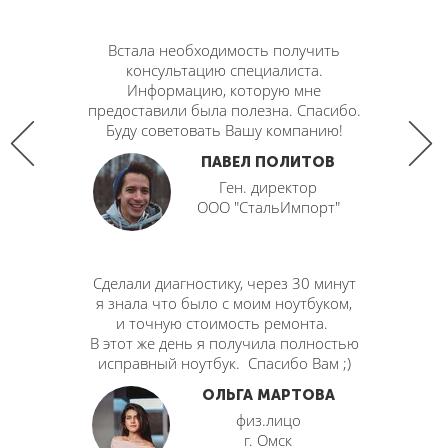
лучил
Встала необходимость получить
на все
консультацию специалиста.
.
Информацию, которую мне
вашу
предоставили была полезна. Спасибо.
Буду советовать Вашу компанию!
ТОВ
ПАВЕЛ ПОЛИТОВ
Ген. директор
"
​ООО "СтальИмпорт"
ашей
Сделали диагностику, через 30 минут
 сдавать
я знала что было с моим ноутбуком,
нные.
и точную стоимость ремонта.
асибо.
В этот же день я получила полностью
исправный ноутбук. Спасибо Вам ;)
ВА
ОЛЬГА МАРТОВА
физ.лицо
"
​г. Омск